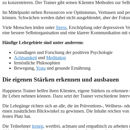
zu konzentrieren. Der Trainer gibt seinen Klienten Methoden zur Sel
Im Mittelpunkt stehen Ressourcen wie Optimismus, Vertrauen und pers
können. Schwächen werden dabei nicht ausgeblendet, aber der Fokus 
Viele Menschen leiden unter
Stress
, Erschöpfung oder depressiven V
eine bessere Selbstorganisation und eine klarere Kommunikation mit s
Häufige Lehrgebiete sind unter anderem:
Grundlagen und Forschung der positiven Psychologie
Achtsamkeit
und
Meditation
fernöstliche Philosophien
Bewegung,
Yoga
und gesunde Ernährung
Die eigenen Stärken erkennen und ausbauen
Happiness Trainer helfen ihren Klienten, eigene Stärken zu erkennen
ihr Leben nehmen können. Dazu setzt der Trainer verschiedene Inter
Die Lehrgänge richten sich an alle, die im Präventions-, Wellness- 
einen zusätzlichen Blickwinkel zu gewinnen. Die Inhalte reichen vo
festen Platz hat.
Die Teilnehmer
lernen
, wertfrei, achtsam und empathisch zu arbeite