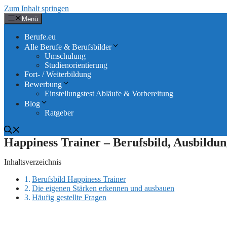
Zum Inhalt springen
Menü
Berufe.eu
Alle Berufe & Berufsbilder
Umschulung
Studienorientierung
Fort- / Weiterbildung
Bewerbung
Einstellungstest Abläufe & Vorbereitung
Blog
Ratgeber
Happiness Trainer – Berufsbild, Ausbildu
Inhaltsverzeichnis
Berufsbild Happiness Trainer
Die eigenen Stärken erkennen und ausbauen
Häufig gestellte Fragen