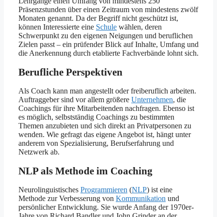
Lehrgänge einen Umfang von mindestens 250
Präsenzstunden über einen Zeitraum von mindestens zwölf
Monaten genannt. Da der Begriff nicht geschützt ist,
können Interessierte eine
Schule
wählen, deren
Schwerpunkt zu den eigenen Neigungen und beruflichen
Zielen passt – ein prüfender Blick auf Inhalte, Umfang und
die Anerkennung durch etablierte Fachverbände lohnt sich.
Berufliche Perspektiven
Als Coach kann man angestellt oder freiberuflich arbeiten.
Auftraggeber sind vor allem größere
Unternehmen
, die
Coachings für ihre Mitarbeitenden nachfragen. Ebenso ist
es möglich, selbstständig Coachings zu bestimmten
Themen anzubieten und sich direkt an Privatpersonen zu
wenden. Wie gefragt das eigene Angebot ist, hängt unter
anderem von Spezialisierung, Berufserfahrung und
Netzwerk ab.
NLP als Methode im Coaching
Neurolinguistisches
Programmieren
(
NLP
) ist eine
Methode zur Verbesserung von
Kommunikation
und
persönlicher Entwicklung. Sie wurde Anfang der 1970er-
Jahre von Richard Bandler und John Grinder an der