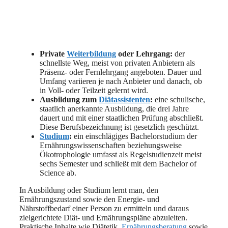
Private
Weiterbildung
oder Lehrgang:
der
schnellste Weg, meist von privaten Anbietern als
Präsenz- oder Fernlehrgang angeboten. Dauer und
Umfang variieren je nach Anbieter und danach, ob
in Voll- oder Teilzeit gelernt wird.
Ausbildung zum
Diätassistenten
:
eine schulische,
staatlich anerkannte Ausbildung, die drei Jahre
dauert und mit einer staatlichen Prüfung abschließt.
Diese Berufsbezeichnung ist gesetzlich geschützt.
Studium
:
ein einschlägiges Bachelorstudium der
Ernährungswissenschaften beziehungsweise
Ökotrophologie umfasst als Regelstudienzeit meist
sechs Semester und schließt mit dem Bachelor of
Science ab.
In Ausbildung oder Studium lernt man, den
Ernährungszustand sowie den Energie- und
Nährstoffbedarf einer Person zu ermitteln und daraus
zielgerichtete Diät- und Ernährungspläne abzuleiten.
Praktische Inhalte wie Diätetik,
Ernährungsberatung
sowie