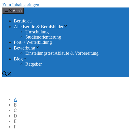
Zum Inhalt springen
Menü
Berufe.eu
Alle Berufe & Berufsbilder
Umschulung
Studienorientierung
Fort- / Weiterbildung
Bewerbung
Einstellungstest Abläufe & Vorbereitung
Blog
Ratgeber
A
B
C
D
E
F