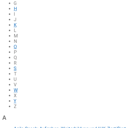
G
H
I
J
K
L
M
N
O
P
Q
R
S
T
U
V
W
X
Y
Z
A