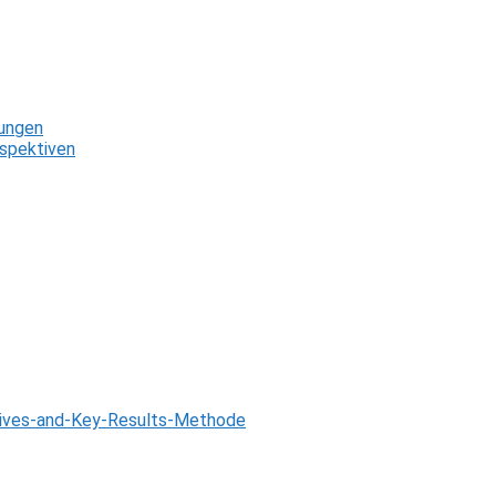
zungen
rspektiven
tives-and-Key-Results-Methode