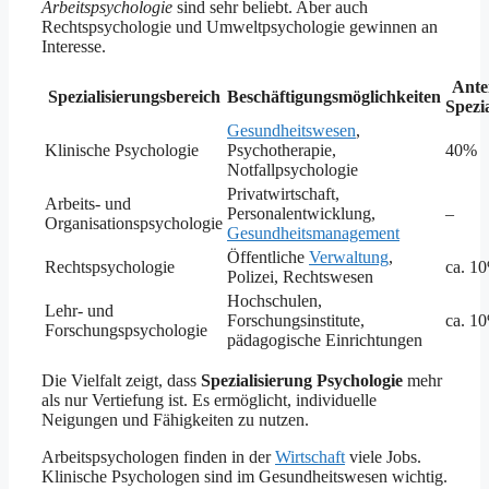
Arbeitspsychologie
sind sehr beliebt. Aber auch
Rechtspsychologie und Umweltpsychologie gewinnen an
Interesse.
Antei
Spezialisierungsbereich
Beschäftigungsmöglichkeiten
Spezia
Gesundheitswesen
,
Klinische Psychologie
Psychotherapie,
40%
Notfallpsychologie
Privatwirtschaft,
Arbeits- und
Personalentwicklung,
–
Organisationspsychologie
Gesundheitsmanagement
Öffentliche
Verwaltung
,
Rechtspsychologie
ca. 1
Polizei, Rechtswesen
Hochschulen,
Lehr- und
Forschungsinstitute,
ca. 1
Forschungspsychologie
pädagogische Einrichtungen
Die Vielfalt zeigt, dass
Spezialisierung Psychologie
mehr
als nur Vertiefung ist. Es ermöglicht, individuelle
Neigungen und Fähigkeiten zu nutzen.
Arbeitspsychologen finden in der
Wirtschaft
viele Jobs.
Klinische Psychologen sind im Gesundheitswesen wichtig.