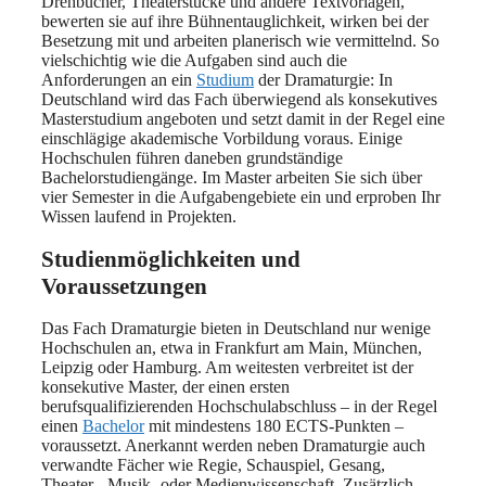
Drehbücher, Theaterstücke und andere Textvorlagen,
bewerten sie auf ihre Bühnentauglichkeit, wirken bei der
Besetzung mit und arbeiten planerisch wie vermittelnd. So
vielschichtig wie die Aufgaben sind auch die
Anforderungen an ein
Studium
der Dramaturgie: In
Deutschland wird das Fach überwiegend als konsekutives
Masterstudium angeboten und setzt damit in der Regel eine
einschlägige akademische Vorbildung voraus. Einige
Hochschulen führen daneben grundständige
Bachelorstudiengänge. Im Master arbeiten Sie sich über
vier Semester in die Aufgabengebiete ein und erproben Ihr
Wissen laufend in Projekten.
Studienmöglichkeiten und
Voraussetzungen
Das Fach Dramaturgie bieten in Deutschland nur wenige
Hochschulen an, etwa in Frankfurt am Main, München,
Leipzig oder Hamburg. Am weitesten verbreitet ist der
konsekutive Master, der einen ersten
berufsqualifizierenden Hochschulabschluss – in der Regel
einen
Bachelor
mit mindestens 180 ECTS-Punkten –
voraussetzt. Anerkannt werden neben Dramaturgie auch
verwandte Fächer wie Regie, Schauspiel, Gesang,
Theater-, Musik- oder Medienwissenschaft. Zusätzlich