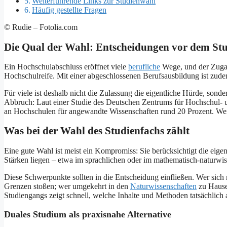
Weiterführende Links zur Studienwahl
Häufig gestellte Fragen
© Rudie – Fotolia.com
Die Qual der Wahl: Entscheidungen vor dem St
Ein Hochschulabschluss eröffnet viele
berufliche
Wege, und der Zug
Hochschulreife. Mit einer abgeschlossenen Berufsausbildung ist zud
Für viele ist deshalb nicht die Zulassung die eigentliche Hürde, son
Abbruch: Laut einer Studie des Deutschen Zentrums für Hochschul- 
an Hochschulen für angewandte Wissenschaften rund 20 Prozent. Wer 
Was bei der Wahl des Studienfachs zählt
Eine gute Wahl ist meist ein Kompromiss: Sie berücksichtigt die eige
Stärken liegen – etwa im sprachlichen oder im mathematisch-naturwis
Diese Schwerpunkte sollten in die Entscheidung einfließen. Wer sich
Grenzen stoßen; wer umgekehrt in den
Naturwissenschaften
zu Hause 
Studiengangs zeigt schnell, welche Inhalte und Methoden tatsächlic
Duales Studium als praxisnahe Alternative