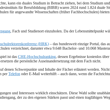
te, kann ein duales Studium in Betracht ziehen, bei dem Studium und
ndesinstituts für Berufsbildung (BIBB) waren 2024 rund 1.824 duale S
ulen für angewandte Wissenschaften (früher Fachhochschulen) bieten a
engang
, Fach und Studienort einzuholen. Da der Lebensmittelpunkt wäh
schulrektorenkonferenz (HRK)
– das bundesweit einzige Portal, das 
hulen verzeichnet, darunter etwa 9.648 Bachelor- und 10.068 Mastera
iel ist das
CHE-Hochschulranking
, dessen Ergebnisse kostenlos über
e ersetzen die persönliche Auseinandersetzung mit dem Fach nicht.
 auf denen Schwerpunkte und Inhalte der Fächer erläutert werden. Nich
en per
Telefon
oder E-Mail weiterhilft – auch dann, wenn die Fachrichtun
gungen und Interessen wirklich einschätzen. Diese Wahl sollte unabhä
 Studiengang, der zu den eigenen Stärken passt und einen tragfähigen W