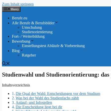
Zum Inhalt springen
Menü
Berufe.eu
Alle Berufe & Berufsbilder
Umschulung
Studienorientierung
Fort- / Weiterbildung
Bewerbung
Einstellungstest Abläufe & Vorbereitung
Blog
Ratgeber
Studienwahl und Studienorientierung: das 
Inhaltsverzeichnis
Die Qual der Wahl: Entscheidungen vor dem Studium
Was bei der Wahl des Studienfachs zählt
Anlauf- und Infostellen
Die Entscheidung liegt bei dir