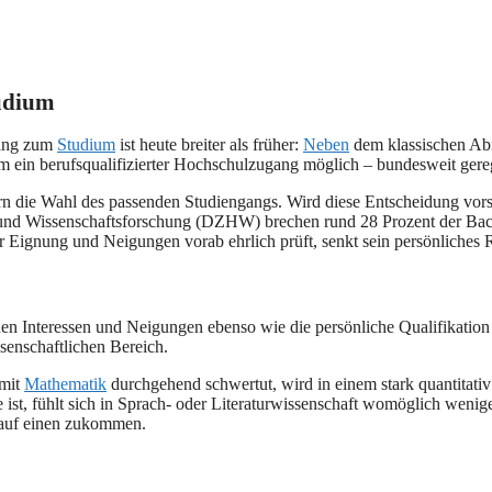
udium
ang zum
Studium
ist heute breiter als früher:
Neben
dem klassischen Abi
em ein berufsqualifizierter Hochschulzugang möglich – bundesweit gere
dern die Wahl des passenden Studiengangs. Wird diese Entscheidung vors
und Wissenschaftsforschung (DZHW) brechen rund 28 Prozent der Bache
Eignung und Neigungen vorab ehrlich prüft, senkt sein persönliches R
nen Interessen und Neigungen ebenso wie die persönliche Qualifikation
senschaftlichen Bereich.
 mit
Mathematik
durchgehend schwertut, wird in einem stark quantitativ
ist, fühlt sich in Sprach- oder Literaturwissenschaft womöglich wenig
h auf einen zukommen.