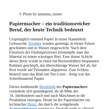
© Photo by tamanna_rumee
Papiermacher – ein traditionsreicher
Beruf, der heute Technik bedeutet
Ursprünglich entstand Papier in reiner Handarbeit:
Gebrauchte
Textilien
wurden gereinigt, in kleine Fetzen
geschnitten und in Wasser eingeweicht. Nach dem
Einsetzen des Fäulnisprozesses zerstampfte man das
Material zu einem wässrigen Brei. Eine dünne Schicht
dieses Breis wurde in einen mit Bronzedrähten bespannten
Rahmen geschöpft, das überschüssige Wasser lief ab, der
Rest wurde auf Filzmatten abgepresst. Zum Schluss
bestrich man das Blatt mit Tier-Leim – fertig war das
Schreibmaterial Papier.
Dieses traditionelle
Berufsbild
des
Papiermachers
veränderte sich grundlegend, als ab Mitte des
18. Jahrhunderts nach und nach Maschinen in die
Produktion einzogen. Heute ist der Papiermacher ein
technischer
Beruf
, der durch die weitgehende
Automatisierung
geprägt ist. Deshalb heißt er offiziell