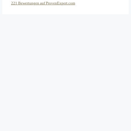
221
Bewertungen auf ProvenExpert.com
eEducation Net e.K.