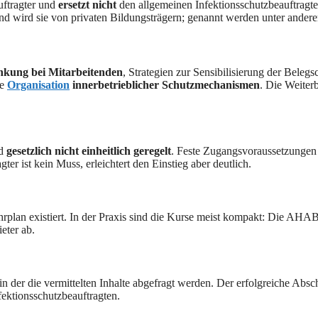
uftragter und
ersetzt nicht
den allgemeinen Infektionsschutzbeauftragten
nd wird sie von privaten Bildungsträgern; genannt werden unter ander
nkung bei Mitarbeitenden
, Strategien zur Sensibilisierung der Belegs
ie
Organisation
innerbetrieblicher Schutzmechanismen
. Die Weiterb
nd
gesetzlich nicht einheitlich geregelt
. Feste Zugangsvoraussetzungen g
ter ist kein Muss, erleichtert den Einstieg aber deutlich.
lehrplan existiert. In der Praxis sind die Kurse meist kompakt: Die AH
eter ab.
 in der die vermittelten Inhalte abgefragt werden. Der erfolgreiche Abs
fektionsschutzbeauftragten.