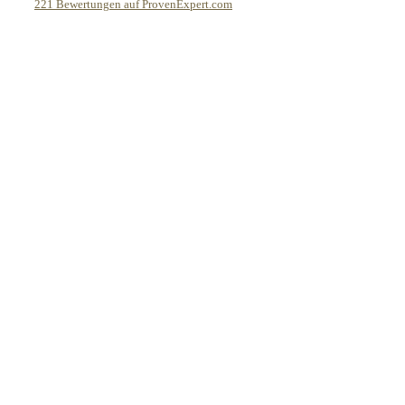
221
Bewertungen auf ProvenExpert.com
eEducation Net e.K.