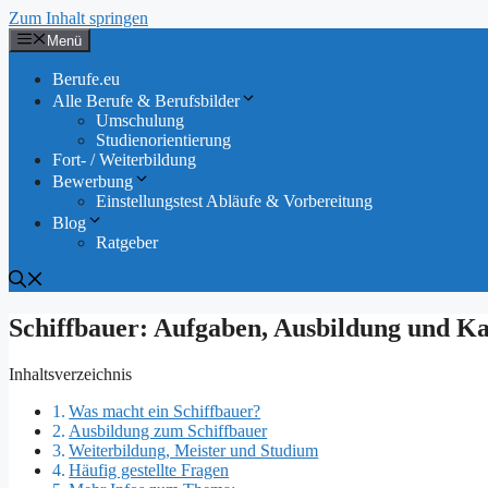
Zum Inhalt springen
Menü
Berufe.eu
Alle Berufe & Berufsbilder
Umschulung
Studienorientierung
Fort- / Weiterbildung
Bewerbung
Einstellungstest Abläufe & Vorbereitung
Blog
Ratgeber
Schiffbauer: Aufgaben, Ausbildung und Ka
Inhaltsverzeichnis
Was macht ein Schiffbauer?
Ausbildung zum Schiffbauer
Weiterbildung, Meister und Studium
Häufig gestellte Fragen