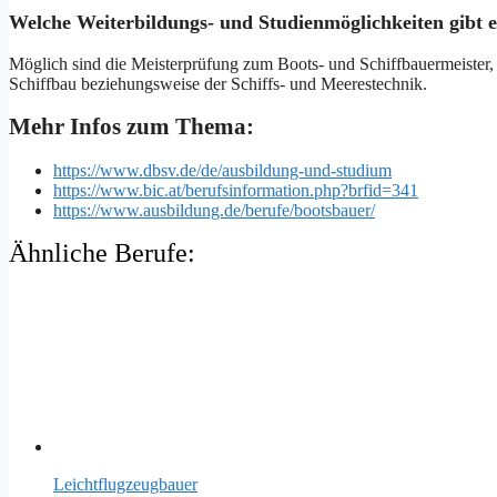
Welche Weiterbildungs- und Studienmöglichkeiten gibt 
Möglich sind die Meisterprüfung zum Boots- und Schiffbauermeister,
Schiffbau beziehungsweise der Schiffs- und Meerestechnik.
Mehr Infos zum Thema:
https://www.dbsv.de/de/ausbildung-und-studium
https://www.bic.at/berufsinformation.php?brfid=341
https://www.ausbildung.de/berufe/bootsbauer/
Ähnliche Berufe:
Leichtflugzeugbauer