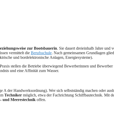
ziehungsweise zur Bootsbauerin
. Sie dauert dreieinhalb Jahre und v
ssen vermittelt die
Berufsschule
. Nach gemeinsamen Grundlagen gliede
ktrische und bordelektronische Anlagen, Energiesysteme).
er Praxis stellen die Betriebe überwiegend Bewerberinnen und Bewerber 
ndnis und eine Affinität zum Wasser.
ge A der Handwerksordnung). Wer sich selbstständig machen oder ausbi
zum
Techniker
möglich, etwa der Fachrichtung Schiffbautechnik. Mit d
s- und Meerestechnik
offen.