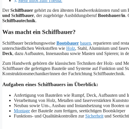
Mehr Infos zum Thema:
Der
Schiffbauer
gehört zu den ältesten Handwerkskünsten rund um Bo
und Schiffbauer
, der zugehörige Ausbildungsberuf
Bootsbauer/in
. 
Schiffbautechnik
.
Was macht ein Schiffbauer?
Schiffbauer beziehungsweise
Bootsbauer
bauen
, reparieren und res
unterschiedlichen Werkstoffen wie
Holz
, Stahl, Aluminium und faser
Deck
, dazu Aufbauten, Innenausbau sowie Masten und Spieren; in d
Zum Handwerk gehören die klassischen Techniken der Holz- und Meta
Schiffbauer die gefertigten Bauteile und Systeme auf Funktion und S
Konstruktionsmechaniker/innen der Fachrichtung Schiffbautechnik.
Aufgaben eines Schiffbauers im Überblick:
Anfertigung von Bauteilen wie Rumpf, Deck, Aufbauten und 
Verarbeitung von Holz, Metallen und faserverstärkten Kunstst
Neubau sowie Um-, Ausbau und Instandsetzung von Booten u
Montage
der Bauteile zum fertigen, seetüchtigen Bootskörper
Funktions- und Qualitätskontrollen zur
Sicherheit
und Seetüchti