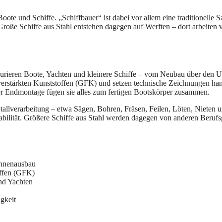
ote und Schiffe. „Schiffbauer“ ist dabei vor allem eine traditionell
Große Schiffe aus Stahl entstehen dagegen auf Werften – dort arbeiten 
taurieren Boote, Yachten und kleinere Schiffe – vom Neubau über den U
verstärkten Kunststoffen (GFK) und setzen technische Zeichnungen ha
er Endmontage fügen sie alles zum fertigen Bootskörper zusammen.
llverarbeitung – etwa Sägen, Bohren, Fräsen, Feilen, Löten, Nieten 
tabilität. Größere Schiffe aus Stahl werden dagegen von anderen Beru
Innenausbau
offen (GFK)
nd Yachten
gkeit