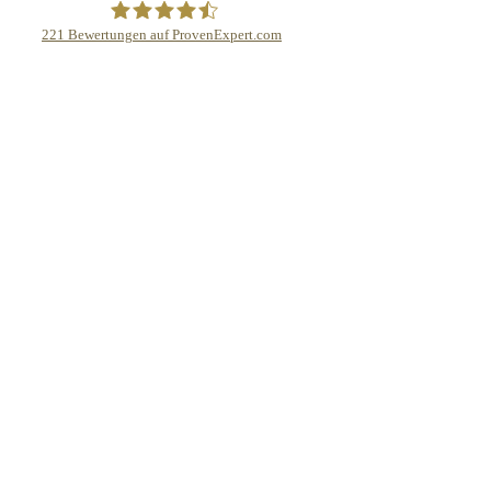
221
Bewertungen auf ProvenExpert.com
eEducation Net e.K.