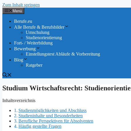
Zum Inhalt springen
Menü
Berufe.eu
Alle Berufe & Berufsbilder
Umschulung
Studienorientierung
Fort- / Weiterbildung
Bewerbung
Einstellungstest Abläufe & Vorbereitung
Blog
Ratgeber
Studium Wirtschaftsrecht: Studienorientie
Inhaltsverzeichnis
Studienmöglichkeiten und Abschluss
Studieninhalte und Besonderheiten
Berufliche Perspektiven für Absolventen
Häufig gestellte Fragen