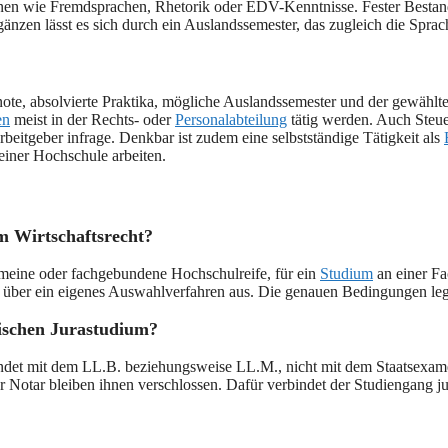
n wie Fremdsprachen, Rhetorik oder EDV-Kenntnisse. Fester Bestandtei
zen lässt es sich durch ein Auslandssemester, das zugleich die Sprach
note, absolvierte Praktika, mögliche Auslandssemester und der gewähl
en
meist in der Rechts- oder
Personalabteilung
tätig werden. Auch Steue
itgeber infrage. Denkbar ist zudem eine selbstständige Tätigkeit als
einer Hochschule arbeiten.
m Wirtschaftsrecht?
emeine oder fachgebundene Hochschulreife, für ein
Studium
an einer F
 über ein eigenes Auswahlverfahren aus. Die genauen Bedingungen legt
sischen Jurastudium?
endet mit dem LL.B. beziehungsweise LL.M., nicht mit dem Staatsexame
 Notar bleiben ihnen verschlossen. Dafür verbindet der Studiengang jur