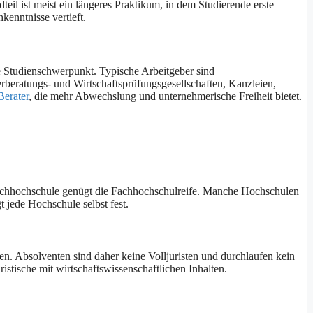
l ist meist ein längeres Praktikum, in dem Studierende erste
kenntnisse vertieft.
te Studienschwerpunkt. Typische Arbeitgeber sind
rberatungs- und Wirtschaftsprüfungsgesellschaften, Kanzleien,
Berater
, die mehr Abwechslung und unternehmerische Freiheit bietet.
achhochschule genügt die Fachhochschulreife. Manche Hochschulen
 jede Hochschule selbst fest.
n. Absolventen sind daher keine Volljuristen und durchlaufen kein
istische mit wirtschaftswissenschaftlichen Inhalten.