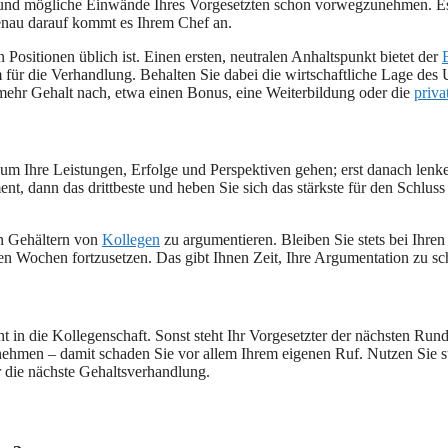
n und mögliche Einwände Ihres Vorgesetzten schon vorwegzunehmen. Es 
enau darauf kommt es Ihrem Chef an.
Positionen üblich ist. Einen ersten, neutralen Anhaltspunkt bietet der
m für die Verhandlung. Behalten Sie dabei die wirtschaftliche Lage des
mehr Gehalt nach, etwa einen Bonus, eine Weiterbildung oder die
priva
s um Ihre Leistungen, Erfolge und Perspektiven gehen; erst danach len
ent, dann das drittbeste und heben Sie sich das stärkste für den Schlus
en Gehältern von
Kollegen
zu argumentieren. Bleiben Sie stets bei Ihren
gen Wochen fortzusetzen. Das gibt Ihnen Zeit, Ihre Argumentation zu sc
ht in die Kollegenschaft. Sonst steht Ihr Vorgesetzter der nächsten R
ernehmen – damit schaden Sie vor allem Ihrem eigenen Ruf. Nutzen Si
r die nächste Gehaltsverhandlung.