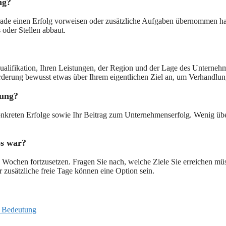
ng?
rade einen Erfolg vorweisen oder zusätzliche Aufgaben übernommen habe
oder Stellen abbaut.
er Qualifikation, Ihren Leistungen, der Region und der Lage des Unterne
Forderung bewusst etwas über Ihrem eigentlichen Ziel an, um Verhandlun
lung?
konkreten Erfolge sowie Ihr Beitrag zum Unternehmenserfolg. Wenig ü
os war?
n Wochen fortzusetzen. Fragen Sie nach, welche Ziele Sie erreichen mü
 zusätzliche freie Tage können eine Option sein.
e Bedeutung