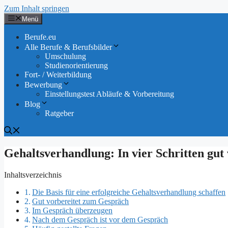
Zum Inhalt springen
Menü
Berufe.eu
Alle Berufe & Berufsbilder
Umschulung
Studienorientierung
Fort- / Weiterbildung
Bewerbung
Einstellungstest Abläufe & Vorbereitung
Blog
Ratgeber
Gehaltsverhandlung: In vier Schritten gut
Inhaltsverzeichnis
Die Basis für eine erfolgreiche Gehaltsverhandlung schaffen
Gut vorbereitet zum Gespräch
Im Gespräch überzeugen
Nach dem Gespräch ist vor dem Gespräch