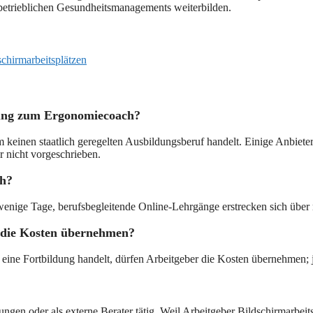
 betrieblichen Gesundheitsmanagements weiterbilden.
chirmarbeitsplätzen
dung zum Ergonomiecoach?
keinen staatlich geregelten Ausbildungsberuf handelt. Einige Anbieter
r nicht vorgeschrieben.
ch?
 wenige Tage, berufsbegleitende Online-Lehrgänge erstrecken sich übe
r die Kosten übernehmen?
eine Fortbildung handelt, dürfen Arbeitgeber die Kosten übernehmen; j
en oder als externe Berater tätig. Weil Arbeitgeber Bildschirmarbeit