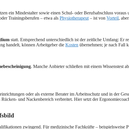
etzen ein Mindestalter sowie einen Schul- oder Berufsabschluss voraus
oder Trainingsberufen – etwa als
Physiotherapeut
– ist von
Vorteil
, abe
udium
statt. Entsprechend unterschiedlich ist der zeitliche Umfang: Er 
ung handelt, können Arbeitgeber die
Kosten
übernehmen; je nach Fall 
hmebescheinigung
. Manche Anbieter schließen mit einem Wissenstest ab,
inrichtungen oder als externe Berater im Arbeitsschutz und in der Ge
ken- und Nackenbereich verbreitet. Hier setzt der Ergonomiecoach präv
fsbild
alifikationen zwingend. Für medizinische Fachkräfte – beispielsweise P