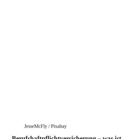
JesseMcFly / Pixabay
Berufshaftpflichtversicherung – was ist