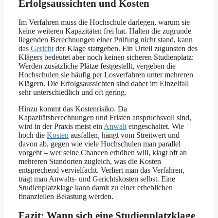
Erfolgsaussichten und Kosten
Im Verfahren muss die Hochschule darlegen, warum sie
keine weiteren Kapazitäten frei hat. Halten die zugrunde
liegenden Berechnungen einer Prüfung nicht stand, kann
das
Gericht
der Klage stattgeben. Ein Urteil zugunsten des
Klägers bedeutet aber noch keinen sicheren Studienplatz:
Werden zusätzliche Plätze festgestellt, vergeben die
Hochschulen sie häufig per Losverfahren unter mehreren
Klägern. Die Erfolgsaussichten sind daher im Einzelfall
sehr unterschiedlich und oft gering.
Hinzu kommt das Kostenrisiko. Da
Kapazitätsberechnungen und Fristen anspruchsvoll sind,
wird in der Praxis meist ein
Anwalt
eingeschaltet. Wie
hoch die
Kosten
ausfallen, hängt vom Streitwert und
davon ab, gegen wie viele Hochschulen man parallel
vorgeht – wer seine Chancen erhöhen will, klagt oft an
mehreren Standorten zugleich, was die Kosten
entsprechend vervielfacht. Verliert man das Verfahren,
trägt man Anwalts- und Gerichtskosten selbst. Eine
Studienplatzklage kann damit zu einer erheblichen
finanziellen Belastung werden.
Fazit: Wann sich eine Studienplatzklage