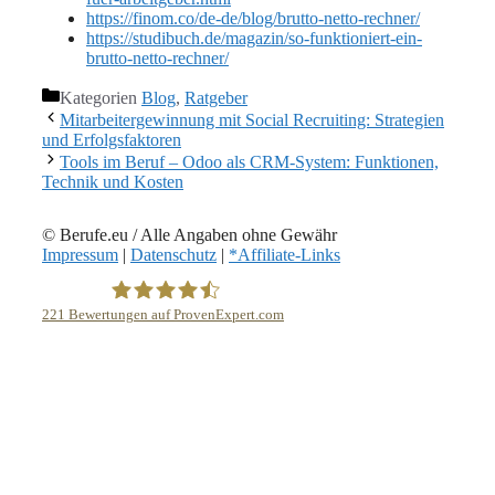
https://finom.co/de-de/blog/brutto-netto-rechner/
https://studibuch.de/magazin/so-funktioniert-ein-
brutto-netto-rechner/
Kategorien
Blog
,
Ratgeber
Mitarbeitergewinnung mit Social Recruiting: Strategien
und Erfolgsfaktoren
Tools im Beruf – Odoo als CRM-System: Funktionen,
Technik und Kosten
© Berufe.eu / Alle Angaben ohne Gewähr
Impressum
|
Datenschutz
|
*Affiliate-Links
221
Bewertungen auf ProvenExpert.com
eEducation Net e.K.