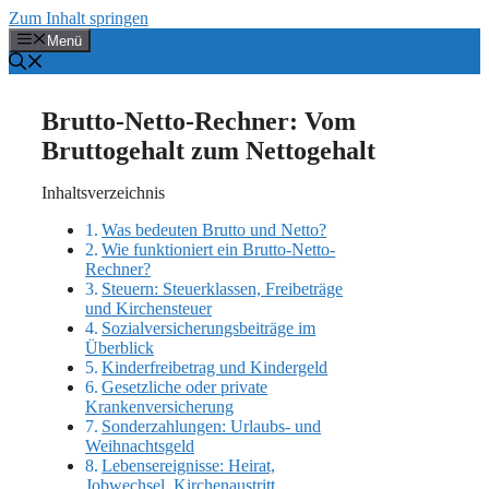
Zum Inhalt springen
Menü
Brutto-Netto-Rechner: Vom
Bruttogehalt zum Nettogehalt
Inhaltsverzeichnis
Was bedeuten Brutto und Netto?
Wie funktioniert ein Brutto-Netto-
Rechner?
Steuern: Steuerklassen, Freibeträge
und Kirchensteuer
Sozialversicherungsbeiträge im
Überblick
Kinderfreibetrag und Kindergeld
Gesetzliche oder private
Krankenversicherung
Sonderzahlungen: Urlaubs- und
Weihnachtsgeld
Lebensereignisse: Heirat,
Jobwechsel, Kirchenaustritt