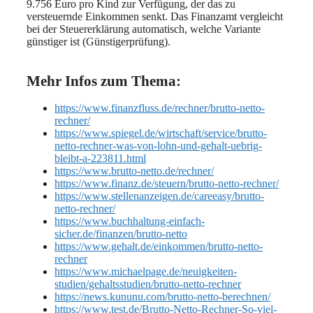
9.756 Euro pro Kind zur Verfügung, der das zu
versteuernde Einkommen senkt. Das Finanzamt vergleicht
bei der Steuererklärung automatisch, welche Variante
günstiger ist (Günstigerprüfung).
Mehr Infos zum Thema:
https://www.finanzfluss.de/rechner/brutto-netto-
rechner/
https://www.spiegel.de/wirtschaft/service/brutto-
netto-rechner-was-von-lohn-und-gehalt-uebrig-
bleibt-a-223811.html
https://www.brutto-netto.de/rechner/
https://www.finanz.de/steuern/brutto-netto-rechner/
https://www.stellenanzeigen.de/careeasy/brutto-
netto-rechner/
https://www.buchhaltung-einfach-
sicher.de/finanzen/brutto-netto
https://www.gehalt.de/einkommen/brutto-netto-
rechner
https://www.michaelpage.de/neuigkeiten-
studien/gehaltsstudien/brutto-netto-rechner
https://news.kununu.com/brutto-netto-berechnen/
https://www.test.de/Brutto-Netto-Rechner-So-viel-