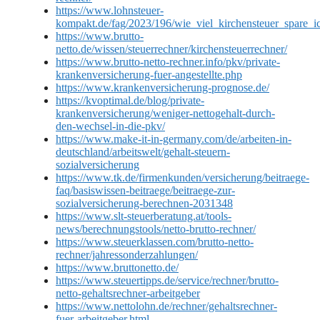
https://www.lohnsteuer-
kompakt.de/fag/2023/196/wie_viel_kirchensteuer_spare_
https://www.brutto-
netto.de/wissen/steuerrechner/kirchensteuerrechner/
https://www.brutto-netto-rechner.info/pkv/private-
krankenversicherung-fuer-angestellte.php
https://www.krankenversicherung-prognose.de/
https://kvoptimal.de/blog/private-
krankenversicherung/weniger-nettogehalt-durch-
den-wechsel-in-die-pkv/
https://www.make-it-in-germany.com/de/arbeiten-in-
deutschland/arbeitswelt/gehalt-steuern-
sozialversicherung
https://www.tk.de/firmenkunden/versicherung/beitraege-
faq/basiswissen-beitraege/beitraege-zur-
sozialversicherung-berechnen-2031348
https://www.slt-steuerberatung.at/tools-
news/berechnungstools/netto-brutto-rechner/
https://www.steuerklassen.com/brutto-netto-
rechner/jahressonderzahlungen/
https://www.bruttonetto.de/
https://www.steuertipps.de/service/rechner/brutto-
netto-gehaltsrechner-arbeitgeber
https://www.nettolohn.de/rechner/gehaltsrechner-
fuer-arbeitgeber.html