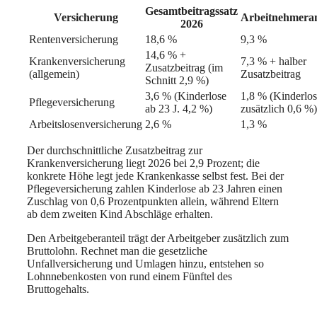
Gesamtbeitragssatz
Versicherung
Arbeitnehmeran
2026
Rentenversicherung
18,6 %
9,3 %
14,6 % +
Krankenversicherung
7,3 % + halber
Zusatzbeitrag (im
(allgemein)
Zusatzbeitrag
Schnitt 2,9 %)
3,6 % (Kinderlose
1,8 % (Kinderlo
Pflegeversicherung
ab 23 J. 4,2 %)
zusätzlich 0,6 %)
Arbeitslosenversicherung
2,6 %
1,3 %
Der durchschnittliche Zusatzbeitrag zur
Krankenversicherung liegt 2026 bei 2,9 Prozent; die
konkrete Höhe legt jede Krankenkasse selbst fest. Bei der
Pflegeversicherung zahlen Kinderlose ab 23 Jahren einen
Zuschlag von 0,6 Prozentpunkten allein, während Eltern
ab dem zweiten Kind Abschläge erhalten.
Den Arbeitgeberanteil trägt der Arbeitgeber zusätzlich zum
Bruttolohn. Rechnet man die gesetzliche
Unfallversicherung und Umlagen hinzu, entstehen so
Lohnnebenkosten von rund einem Fünftel des
Bruttogehalts.