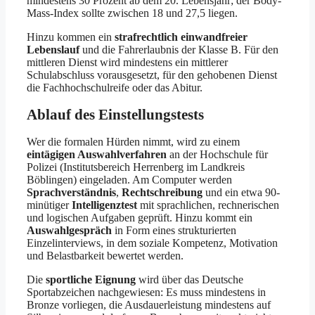
mindestens 30 Prozent ab dem 20. Lebensjahr; der Body-
Mass-Index sollte zwischen 18 und 27,5 liegen.
Hinzu kommen ein
strafrechtlich einwandfreier
Lebenslauf
und die Fahrerlaubnis der Klasse B. Für den
mittleren Dienst wird mindestens ein mittlerer
Schulabschluss vorausgesetzt, für den gehobenen Dienst
die Fachhochschulreife oder das Abitur.
Ablauf des Einstellungstests
Wer die formalen Hürden nimmt, wird zu einem
eintägigen Auswahlverfahren
an der Hochschule für
Polizei (Institutsbereich Herrenberg im Landkreis
Böblingen) eingeladen. Am Computer werden
Sprachverständnis
,
Rechtschreibung
und ein etwa 90-
minütiger
Intelligenztest
mit sprachlichen, rechnerischen
und logischen Aufgaben geprüft. Hinzu kommt ein
Auswahlgespräch
in Form eines strukturierten
Einzelinterviews, in dem soziale Kompetenz, Motivation
und Belastbarkeit bewertet werden.
Die
sportliche Eignung
wird über das Deutsche
Sportabzeichen nachgewiesen: Es muss mindestens in
Bronze vorliegen, die Ausdauerleistung mindestens auf