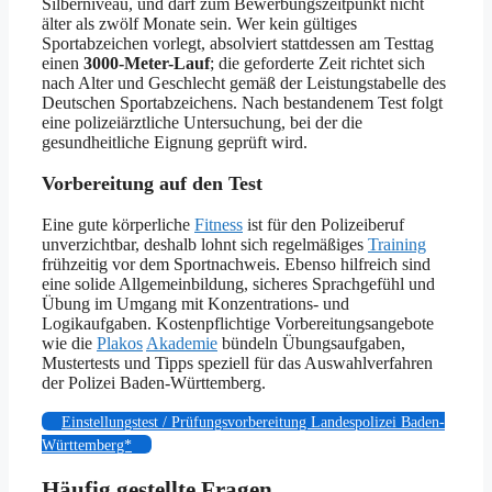
Silberniveau, und darf zum Bewerbungszeitpunkt nicht
älter als zwölf Monate sein. Wer kein gültiges
Sportabzeichen vorlegt, absolviert stattdessen am Testtag
einen
3000-Meter-Lauf
; die geforderte Zeit richtet sich
nach Alter und Geschlecht gemäß der Leistungstabelle des
Deutschen Sportabzeichens. Nach bestandenem Test folgt
eine polizeiärztliche Untersuchung, bei der die
gesundheitliche Eignung geprüft wird.
Vorbereitung auf den Test
Eine gute körperliche
Fitness
ist für den Polizeiberuf
unverzichtbar, deshalb lohnt sich regelmäßiges
Training
frühzeitig vor dem Sportnachweis. Ebenso hilfreich sind
eine solide Allgemeinbildung, sicheres Sprachgefühl und
Übung im Umgang mit Konzentrations- und
Logikaufgaben. Kostenpflichtige Vorbereitungsangebote
wie die
Plakos
Akademie
bündeln Übungsaufgaben,
Mustertests und Tipps speziell für das Auswahlverfahren
der Polizei Baden-Württemberg.
Einstellungstest / Prüfungsvorbereitung Landespolizei Baden-
Württemberg*
Häufig gestellte Fragen